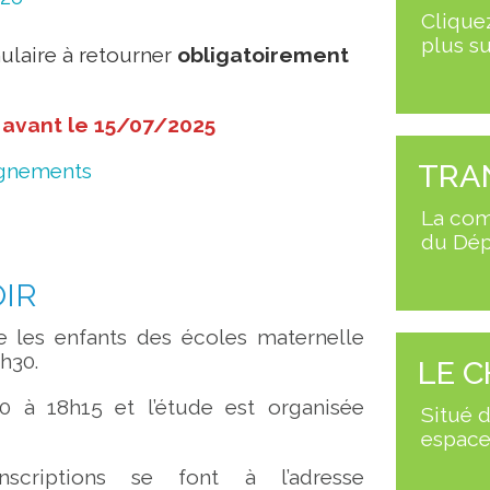
Cliquez
plus su
laire à retourner
obligatoirement
avant le 15/07/2025
TRA
eignements
La com
du Dép
OIR
le les enfants des écoles maternelle
h30.
LE C
30 à 18h15 et l’étude est organisée
Situé d
espace 
nscriptions se font à l’adresse