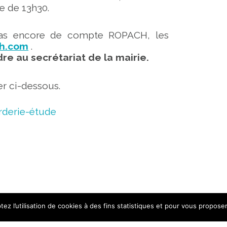
e de 13h30.
t pas encore de compte ROPACH, les
h.com
.
dre au secrétariat de la mairie.
er ci-dessous.
rderie-étude
ez l’utilisation de cookies à des fins statistiques et pour vous proposer 
ES
CONTACT