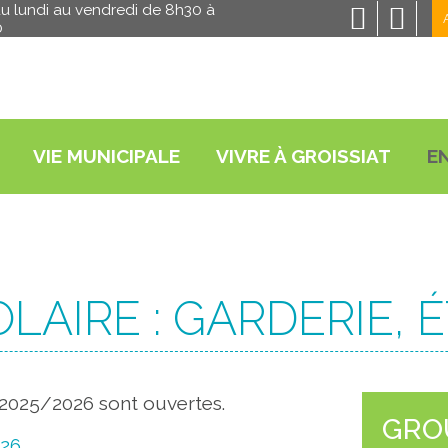
 du lundi au vendredi de 8h30 à
0
VIE MUNICIPALE
VIVRE À GROISSIAT
E
LAIRE : GARDERIE, 
e 2025/2026 sont ouvertes.
GRO
026