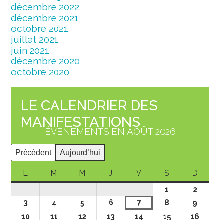
décembre 2022
décembre 2021
octobre 2021
juillet 2021
juin 2021
décembre 2020
octobre 2020
LE CALENDRIER DES
MANIFESTATIONS
ÉVÈNEMENTS EN AOÛT 2026
Précédent
Aujourd’hui
L
M
M
J
V
S
D
1
2
3
4
5
6
7
8
9
10
11
12
13
14
15
16