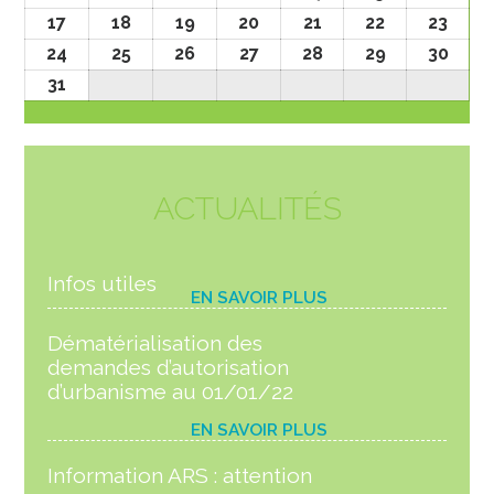
17
18
19
20
21
22
23
24
25
26
27
28
29
30
31
ACTUALITÉS
Infos utiles
EN SAVOIR PLUS
Dématérialisation des
demandes d’autorisation
d’urbanisme au 01/01/22
EN SAVOIR PLUS
Information ARS : attention