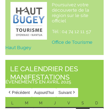
Poursuivez votre
découverte de la
région sur le site
officiel
Tél : 04 74 12 11 57
Office de Tourisme
Haut Bugey
LE CALENDRIER DES
MANIFESTATIONS
ÉVÈNEMENTS EN AVRIL 2025
Précédent
Aujourd’hui
Suivant
L
M
M
J
V
S
D